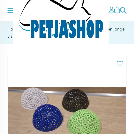
Zoeke
Home
>
aqua decoratie
>
verstopplaats garnalen en jonge
vissen