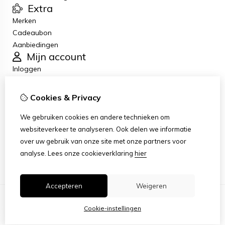
Extra
Merken
Cadeaubon
Aanbiedingen
Mijn account
Inloggen
Bestelhistorie
Verlanglijst
Cookies & Privacy
Nieuwsbrief
Klantenservice
We gebruiken cookies en andere technieken om
Contact
websiteverkeer te analyseren. Ook delen we informatie
Retourneren
over uw gebruik van onze site met onze partners voor
Sitemap
analyse.
Lees onze cookieverklaring
hier
Accepteren
Weigeren
Cookie-instellingen
© Copyright 2026 |
TSB