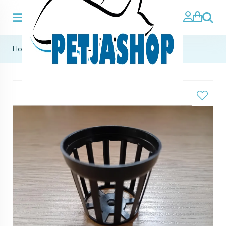
Zoeke
Home
>
aqua kweek toebehoor
>
plantenmandje