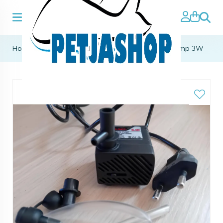
Zoeke
Home
>
aqua pompen & accessoires
>
Dompelpomp 3W