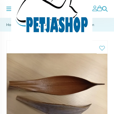
Zoeke
Home
>
aqua natuurlijke producten
>
Coco medium