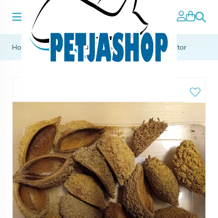
Zoeke
Home
>
aqua natuurlijke producten
>
Bolsa de pastor