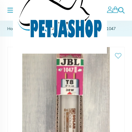
Zoeke
Home
>
aqua verlichting
>
JBL solar color T8 38W-1047